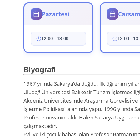
Pazartesi
Carsa
12:00 - 13:00
12:00 - 13
Biyografi
1967 yılında Sakarya’da doğdu. İlk öğrenim yılları
Uludağ Üniversitesi Balıkesir Turizm İşletmecili
Akdeniz Üniversitesi’nde Araştırma Görevlisi ve 
İşletme Politikası” alanında yaptı. 1996 yılında 
Profesör unvanını aldı. Halen Sakarya Uygulamal
çalışmaktadır.
Evli ve iki çocuk babası olan Profesör Batman’ın 