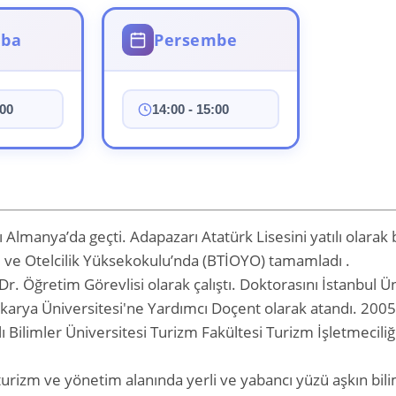
mba
Persembe
:00
14:00 - 15:00
 Almanya’da geçti. Adapazarı Atatürk Lisesini yatılı olarak b
ği ve Otelcilik Yüksekokulu’nda (BTİOYO) tamamladı .
Dr. Öğretim Görevlisi olarak çalıştı. Doktorasını İstanbul 
Sakarya Üniversitesi'ne Yardımcı Doçent olarak atandı. 2005
ı Bilimler Üniversitesi Turizm Fakültesi Turizm İşletmecil
turizm ve yönetim alanında yerli ve yabancı yüzü aşkın bilim